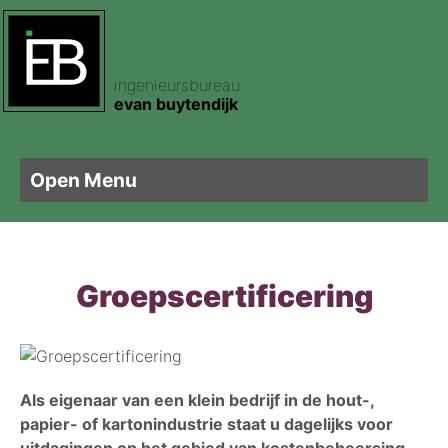
ingenieursbureau
ertificering
pecties
am
evan buytendijk
e certificering
footprint
t
Open Menu
ele certificering
sen
letbouw
Groepscertificering
ertificering
nis Hout
is Plaatmateriaal
sorteren Hout
kering
is Zweden
Als eigenaar van een klein bedrijf in de hout-,
ghout
papier- of kartonindustrie staat u dagelijks voor