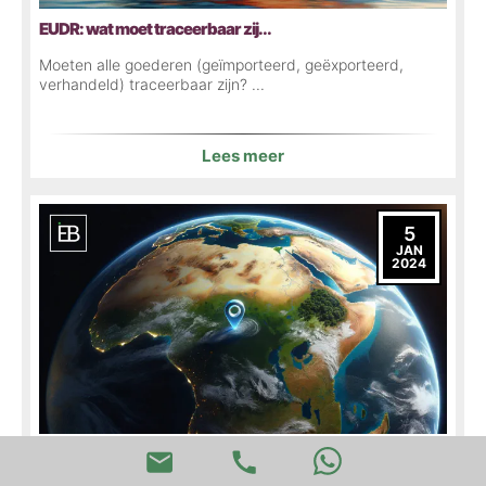
EUDR: wat moet traceerbaar zij...
Moeten alle goederen (geïmporteerd, geëxporteerd,
verhandeld) traceerbaar zijn? ...
Lees meer
5
JAN
2024
EUDR: coördinaten verzamelen