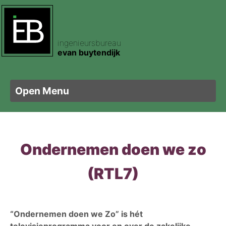
ingenieursbureau
ertificering
pecties
am
evan buytendijk
e certificering
footprint
t
Open Menu
ele certificering
sen
letbouw
Ondernemen doen we zo
ertificering
nis Hout
is Plaatmateriaal
(RTL7)
sorteren Hout
kering
is Zweden
ghout
“Ondernemen doen we Zo” is hét