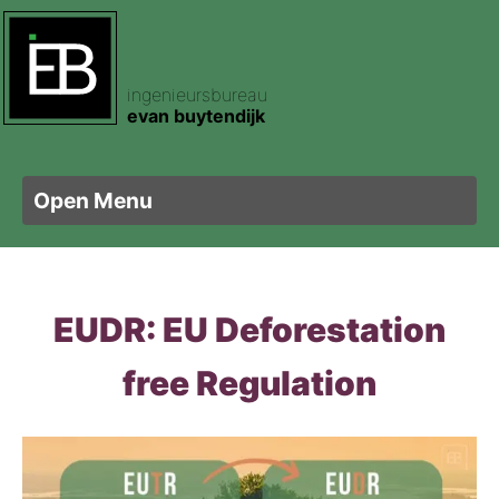
ingenieursbureau
ertificering
pecties
am
evan buytendijk
e certificering
footprint
t
Open Menu
ele certificering
sen
letbouw
EUDR: EU Deforestation
ertificering
nis Hout
is Plaatmateriaal
free Regulation
sorteren Hout
kering
is Zweden
ghout